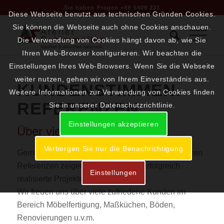
Sie haben Fragen +49 5409 231
Diese Webseite benutzt aus technischen Gründen Cookies.
Sie können die Webseite auch ohne Cookies anschauen.
Die Verwendung von Cookies hängt davon ab, wie Sie
Ihren Web-Browser konfigurieren. Wir beachten die
Einstellungen Ihres Web-Browsers. Wenn Sie die Webseite
weiter nutzen, gehen wir von Ihrem Einverständnis aus.
KUNDENSTIMMEN.
Weitere Informationen zur Verwendung von Cookies finden
REFERENZEN.
Sie in unserer Datenschutzrichtlinie.
Einstellungen akzeptieren
Über viele Jahre Erfahrung.
Verbergen Sie nur die Benachrichtigung
Gerne möchten wir Ihnen einen Auszug aus unseren
Referenzen zeigen. Namen, die für erfolgreich
Einstellungen
realisierte Projekte stehen.
Wir freuen uns über viele zufriedene Kunden im
Bereich Möbelfertigung, Maßküchen, Böden,
Renovierungen u.v.m.